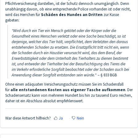
Pflichtversicherung darstellen, ist der Schutz dennoch unumgänglich. Denn
unabhängig davon, ob eine entsprechende Police vorhanden ist oder nicht,
wird das Herrchen für
Schäden des Hundes an Dritten
zur Kasse
gebeten:
“Wird durch ein Tier ein Mensch getötet oder der Körper oder die
Gesundheit eines Menschen verletzt oder eine Sache beschädigt, so ist
derjenige, welcher das Tier hält, verpflichtet, dem Verletzten den daraus
entstehenden Schaden zu ersetzen. Die Ersatzpflicht tritt nicht ein, wenn
der Schaden durch ein Haustier verursacht wird, das dem Beruf, der
Erwerbstätigkeit oder dem Unterhalt des Tierhalters zu dienen bestimmt
ist, und entweder der Tierhalter bei der Beaufsichtigung des Tieres die
im Verkehr erforderliche Sorgfalt beobachtet oder der Schaden auch bei
Anwendung dieser Sorgfalt entstanden sein würde.
“ – § 833 BGB
Ohne einen adäquaten Versicherungsschutz müssen Sie im Schadensfall
für
alle entstandenen Kosten aus eigener Tasche aufkommen
. Der
Schadensersatz kann von mehreren Hundert bis hin zu tausend Euro reichen,
daher ist ein Abschluss absolut empfehlenswert.
War diese Antwort hilfreich?
Ja
Nein