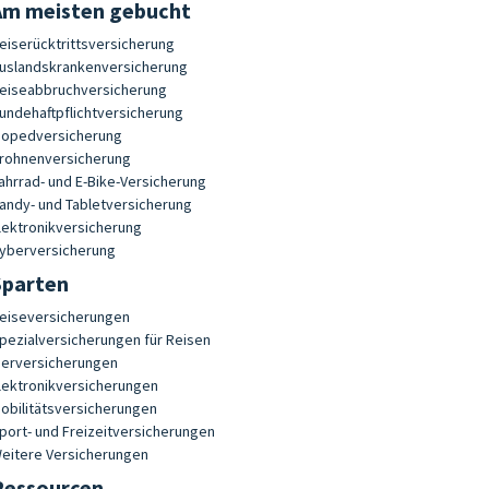
Am meisten gebucht
eiserücktrittsversicherung
uslandskrankenversicherung
eiseabbruchversicherung
undehaftpflichtversicherung
opedversicherung
rohnenversicherung
ahrrad- und E-Bike-Versicherung
andy- und Tabletversicherung
lektronikversicherung
yberversicherung
Sparten
eiseversicherungen
pezialversicherungen für Reisen
ierversicherungen
lektronikversicherungen
obilitätsversicherungen
port- und Freizeitversicherungen
eitere Versicherungen
Ressourcen