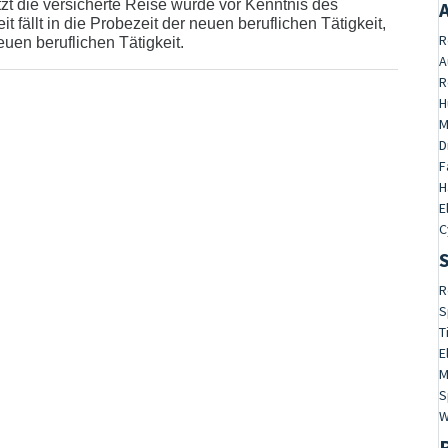
etzt die versicherte Reise wurde vor Kenntnis des
 fällt in die Probezeit der neuen beruflichen Tätigkeit,
R
uen beruflichen Tätigkeit.
A
R
H
M
D
F
H
E
C
R
S
T
E
M
S
W