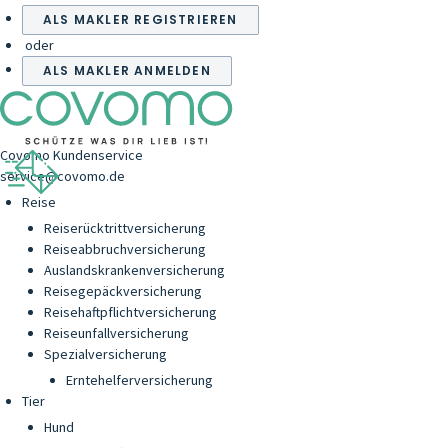
ALS MAKLER REGISTRIEREN
oder
ALS MAKLER ANMELDEN
Covomo Kundenservice
service@covomo.de
Reise
Reiserücktrittversicherung
Reiseabbruchversicherung
Auslandskrankenversicherung
Reisegepäckversicherung
Reisehaftpflichtversicherung
Reiseunfallversicherung
Spezialversicherung
Erntehelferversicherung
Tier
Hund