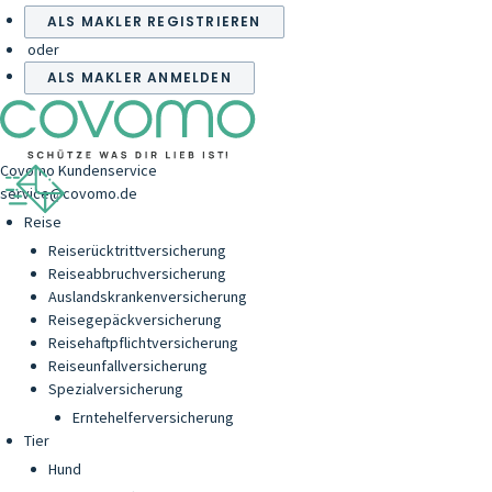
ALS MAKLER REGISTRIEREN
oder
ALS MAKLER ANMELDEN
Covomo Kundenservice
service@covomo.de
Reise
Reiserücktrittversicherung
Reiseabbruchversicherung
Auslandskrankenversicherung
Reisegepäckversicherung
Reisehaftpflichtversicherung
Reiseunfallversicherung
Spezialversicherung
Erntehelferversicherung
Tier
Hund