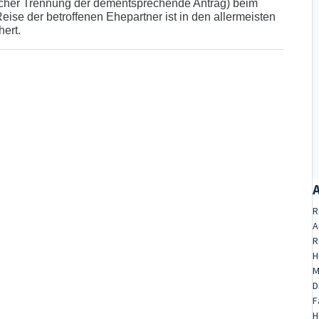
icher Trennung der dementsprechende Antrag) beim
ise der betroffenen Ehepartner ist in den allermeisten
hert.
R
A
R
H
M
D
F
H