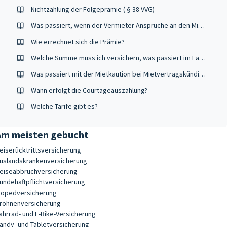
Nichtzahlung der Folgeprämie ( § 38 VVG)
Was passiert, wenn der Vermieter Ansprüche an den Mieter stellt?
Wie errechnet sich die Prämie?
Welche Summe muss ich versichern, was passiert im Falle einer Unterversicherung und was ist ein Unterversicherungsverzicht?
Was passiert mit der Mietkaution bei Mietvertragskündigung?
Wann erfolgt die Courtageauszahlung?
Welche Tarife gibt es?
Am meisten gebucht
eiserücktrittsversicherung
uslandskrankenversicherung
eiseabbruchversicherung
undehaftpflichtversicherung
opedversicherung
rohnenversicherung
ahrrad- und E-Bike-Versicherung
andy- und Tabletversicherung