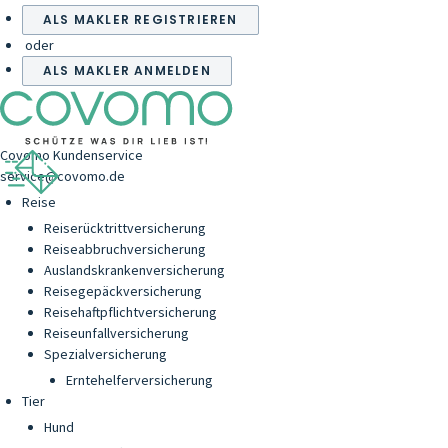
ALS MAKLER REGISTRIEREN
oder
ALS MAKLER ANMELDEN
Covomo Kundenservice
service@covomo.de
Reise
Reiserücktrittversicherung
Reiseabbruchversicherung
Auslandskrankenversicherung
Reisegepäckversicherung
Reisehaftpflichtversicherung
Reiseunfallversicherung
Spezialversicherung
Erntehelferversicherung
Tier
Hund