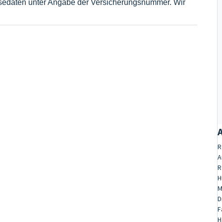
isedaten unter Angabe der Versicherungsnummer. Wir
R
A
R
H
M
D
F
H