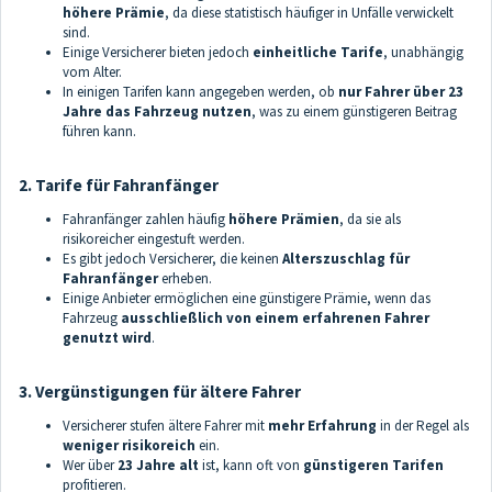
höhere Prämie
, da diese statistisch häufiger in Unfälle verwickelt
sind.
Einige Versicherer bieten jedoch
einheitliche Tarife
, unabhängig
vom Alter.
In einigen Tarifen kann angegeben werden, ob
nur Fahrer über 23
Jahre das Fahrzeug nutzen
, was zu einem günstigeren Beitrag
führen kann.
2. Tarife für Fahranfänger
Fahranfänger zahlen häufig
höhere Prämien
, da sie als
risikoreicher eingestuft werden.
Es gibt jedoch Versicherer, die keinen
Alterszuschlag für
Fahranfänger
erheben.
Einige Anbieter ermöglichen eine günstigere Prämie, wenn das
Fahrzeug
ausschließlich von einem erfahrenen Fahrer
genutzt wird
.
3. Vergünstigungen für ältere Fahrer
Versicherer stufen ältere Fahrer mit
mehr Erfahrung
in der Regel als
weniger risikoreich
ein.
Wer über
23 Jahre alt
ist, kann oft von
günstigeren Tarifen
profitieren.