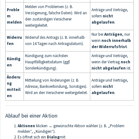
Melden von Problemen (z. B.
Proble
Anträge und Verträge,
Verzögerung, falsche Daten). Wird an
m
sofern
nicht
den zuständigen Versicherer
melden
abgelaufen
.
weitergeleitet.
Nur bei
Anträgen
, nur
Widerru
Widerruf des Antrags (z. B. innerhalb
wenn
noch innerhalb
fen
von 14 Tagen nach Antragsdatum).
der Widerrufsfrist
.
Kündigung zum nächsten
Anträge und Verträge,
Kündig
Hauptfälligkeitsdatum (ggf.
wenn der Vertrag
noch
en
Sonderkündigung).
nicht abgelaufen
ist.
Änderu
Mitteilung von Änderungen (z. B.
Anträge und Verträge,
ng
Adresse, Bankverbindung, Sonstiges).
sofern
nicht
mitteil
Wird an den Versicherer weitergeleitet.
abgelaufen
.
en
Ablauf bei einer Aktion
Aktionen
klicken → gewünschte Aktion wählen (z. B. „Problem
melden“, „Kündigen“).
Es öffnet sich ein
Dialog
mit: