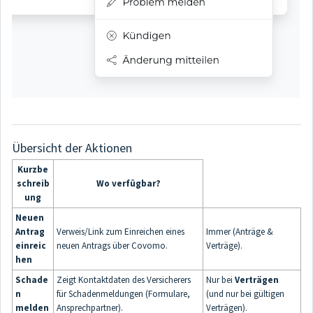
Übersicht der Aktionen
Kurzbe
schreib
Wo verfügbar?
ung
Neuen
Antrag
Verweis/Link zum Einreichen eines
Immer (Anträge &
einreic
neuen Antrags über Covomo.
Verträge).
hen
Schade
Zeigt Kontaktdaten des Versicherers
Nur bei
Verträgen
n
für Schadenmeldungen (Formulare,
(und nur bei gültigen
melden
Ansprechpartner).
Verträgen).