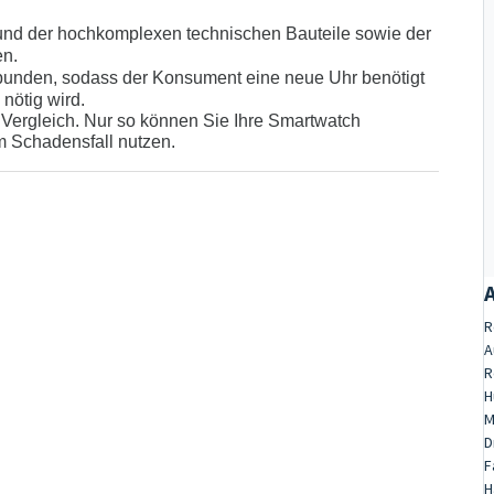
rund der hochkomplexen technischen Bauteile sowie der
en.
bunden, sodass der Konsument eine neue Uhr benötigt
 nötig wird.
Vergleich. Nur so können Sie Ihre Smartwatch
m Schadensfall nutzen.
R
A
R
H
M
D
F
H